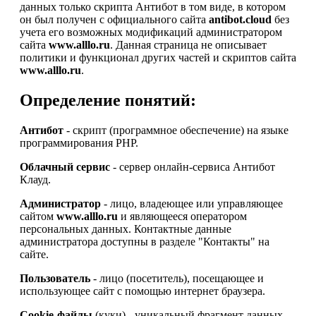
данных только скрипта Антибот в том виде, в котором
он был получен с официального сайта
antibot.cloud
без
учета его возможных модификаций администратором
сайта
www.alllo.ru
. Данная страница не описывает
политики и функционал других частей и скриптов сайта
www.alllo.ru
.
Определение понятий:
Антибот
- скрипт (программное обеспечение) на языке
программирования PHP.
Облачный сервис
- сервер онлайн-сервиса Антибот
Клауд.
Администратор
- лицо, владеющее или управляющее
сайтом
www.alllo.ru
и являющееся оператором
персональных данных. Контактные данные
администратора доступны в разделе "Контакты" на
сайте.
Пользователь
- лицо (посетитель), посещающее и
использующее сайт с помощью интернет браузера.
Cookie-файлы
(куки) - уникальный фрагмент данных,